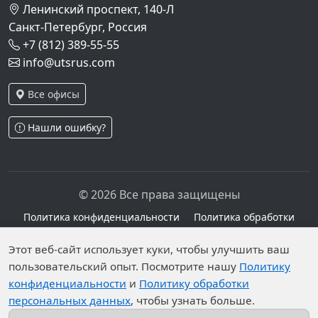
Ленинский проспект, 140-Л
Санкт-Петербург, Россия
+7 (812) 389-55-55
info@utsrus.com
Все офисы
Нашли ошибку?
© 2026 Все права защищены
Политика конфиденциальности
Политика обработки
персональных данных
Персональные данные опубликованы на сайте при
Этот веб-сайт использует куки, чтобы улучшить ваш
наличии правовых оснований в соответствии с ч.1
пользовательский опыт. Посмотрите нашу
Политику
конфиденциальности
и
Политику обработки
ст.6 и ст.10.1 152-ФЗ. Субъектами установлены
персональных данных
, чтобы узнать больше.
запреты на обработку неограниченных кругом лиц