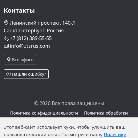
Контакты
Ленинский проспект, 140-Л
Санкт-Петербург, Россия
+7 (812) 389-55-55
info@utsrus.com
Все офисы
Нашли ошибку?
© 2026 Все права защищены
Политика конфиденциальности
Политика обработки
персональных данных
Персональные данные опубликованы на сайте при
Этот веб-сайт использует куки, чтобы улучшить ваш
наличии правовых оснований в соответствии с ч.1
пользовательский опыт. Посмотрите нашу
Политику