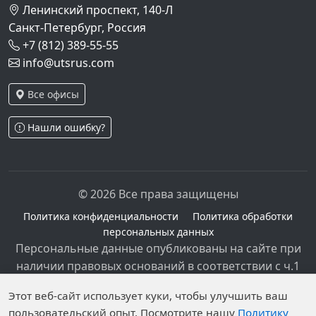
Ленинский проспект, 140-Л
Санкт-Петербург, Россия
+7 (812) 389-55-55
info@utsrus.com
Все офисы
Нашли ошибку?
© 2026 Все права защищены
Политика конфиденциальности
Политика обработки
персональных данных
Персональные данные опубликованы на сайте при
наличии правовых оснований в соответствии с ч.1
ст.6 и ст.10.1 152-ФЗ. Субъектами установлены
Этот веб-сайт использует куки, чтобы улучшить ваш
запреты на обработку неограниченных кругом лиц
пользовательский опыт. Посмотрите нашу
Политику