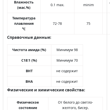
Влажность
0.1 max.
minim
(мас.%)
Температура
плавления
72-78
75
℃
Справочные данные:
Чистота амида (%)
Минимум 98
C
18
∶
1 (%)
Минимум 70
BHT
не содержит
BHA
не содержит
Физические и химические свойства:
Физическое
От белого до светло-
состояние
желтого, бисер.