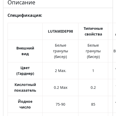
Описание
Спецификация:
Типичные
LUTAMIDE
Р98
свойства
Белые
Белые
Внешний
гранулы
гранулы
В
вид
(бисер)
(бисер)
Цвет
2 Max.
1
(Гарднер)
Кислотный
0.2 Max
0.2
показатель
Йодное
75-90
85
число