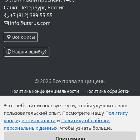
Санкт-Петербург, Россия
+7 (812) 389-55-55
info@utsrus.com
Все офисы
Нашли ошибку?
© 2026 Все права защищены
Политика конфиденциальности
Политика обработки
персональных данных
Персональные данные опубликованы на сайте при
Этот веб-сайт использует куки, чтобы улучшить ваш
наличии правовых оснований в соответствии с ч.1
пользовательский опыт. Посмотрите нашу
Политику
конфиденциальности
и
Политику обработки
ст.6 и ст.10.1 152-ФЗ. Субъектами установлены
персональных данных
, чтобы узнать больше.
запреты на обработку неограниченных кругом лиц
опубликованных персональных данных.
Принимаю