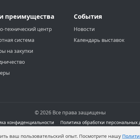
и преимущества
События
о-технический центр
Новости
ртная система
Календарь выставок
ры на закупки
дничество
неры
© 2026 Все права защищены
ика конфиденциальности
Политика обработки персональных 
сайте при наличии правовых оснований в соответствии с 
чшить ваш пользовательский опыт. Посмотрите нашу
Полити
а обработку неограниченных кругом лиц опубликованны