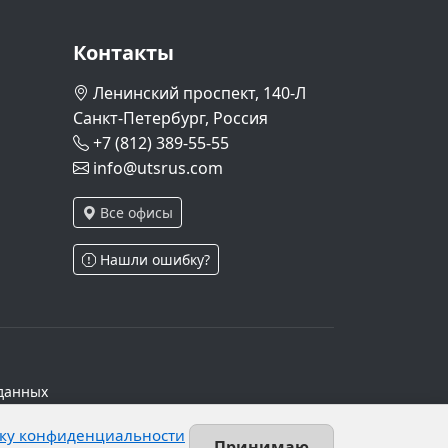
Контакты
Ленинский проспект, 140-Л
Санкт-Петербург, Россия
+7 (812) 389-55-55
info@utsrus.com
Все офисы
Нашли ошибку?
данных
ч.1 ст.6 и ст.10.1 152-ФЗ. Субъектами
ку конфиденциальности
х персональных данных.
Принимаю