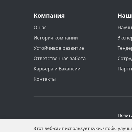
Компания
Наш
О нас
Научн
История компании
Экспе
Устойчивое развитие
Тенде
Ответственная забота
Сотру
Карьера и Вакансии
Парт
Контакты
Полит
Персональные данные опубликованы на 
Этот веб-сайт использует куки, чтобы улу
установлены запреты н