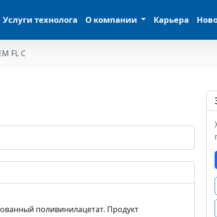
Услуги технолога
О компании
Карьера
Нов
M FL C
зованный поливинилацетат. Продукт