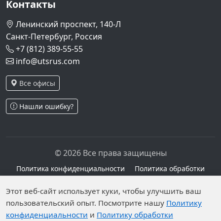
Контакты
Ленинский проспект, 140-Л
Санкт-Петербург, Россия
+7 (812) 389-55-55
info@utsrus.com
Все офисы
Нашли ошибку?
© 2026 Все права защищены
Политика конфиденциальности
Политика обработки
персональных данных
Персональные данные опубликованы на сайте при
Этот веб-сайт использует куки, чтобы улучшить ваш
наличии правовых оснований в соответствии с ч.1
пользовательский опыт. Посмотрите нашу
Политику
конфиденциальности
и
Политику обработки
ст.6 и ст.10.1 152-ФЗ. Субъектами установлены