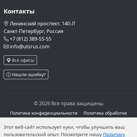
Контакты
Ленинский проспект, 140-Л
Санкт-Петербург, Россия
+7 (812) 389-55-55
info@utsrus.com
Все офисы
Нашли ошибку?
© 2026 Все права защищены
Политика конфиденциальности
Политика обработки
персональных данных
Персональные данные опубликованы на сайте при
Этот веб-сайт использует куки, чтобы улучшить ваш
наличии правовых оснований в соответствии с ч.1
пользовательский опыт. Посмотрите нашу
Политику