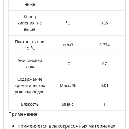
ниже
Конец
кипения, не
°С
185
выше
Плотность при
кг/м3
0.774
15 °С
Анилиновая
°С
67
точка
Содержание
ароматических
Масс. %
0.01
углеводородов
Вязкость
мПа·с
1
Применение:
применяется в лакокрасочных материалах