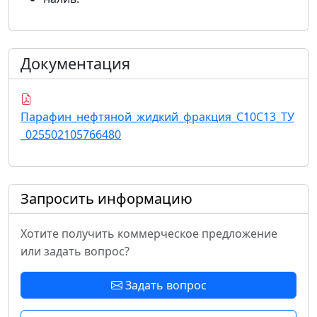
Документация
Парафин_нефтяной_жидкий_фракция_С10С13_ТУ
_025502105766480
Запросить информацию
Хотите получить коммерческое предложение
или задать вопрос?
Задать вопрос