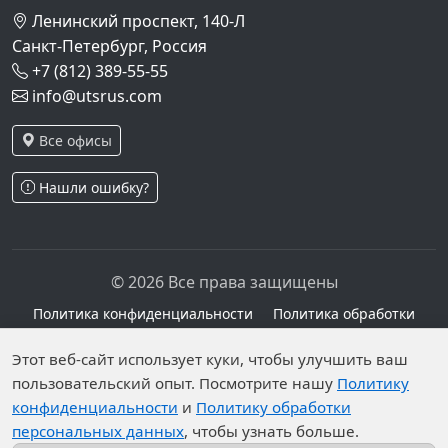
Ленинский проспект, 140-Л
Санкт-Петербург, Россия
+7 (812) 389-55-55
info@utsrus.com
Все офисы
Нашли ошибку?
© 2026 Все права защищены
Политика конфиденциальности
Политика обработки
персональных данных
Персональные данные опубликованы на сайте при
Этот веб-сайт использует куки, чтобы улучшить ваш
наличии правовых оснований в соответствии с ч.1
пользовательский опыт. Посмотрите нашу
Политику
конфиденциальности
и
Политику обработки
ст.6 и ст.10.1 152-ФЗ. Субъектами установлены
персональных данных
, чтобы узнать больше.
запреты на обработку неограниченных кругом лиц