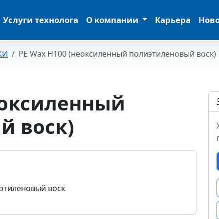
Услуги технолога
О компании
Карьера
Нов
КИ
PE Wax Н100 (неоксиленный полиэтиленовый воск)
еоксиленный
й воск)
этиленовый воск