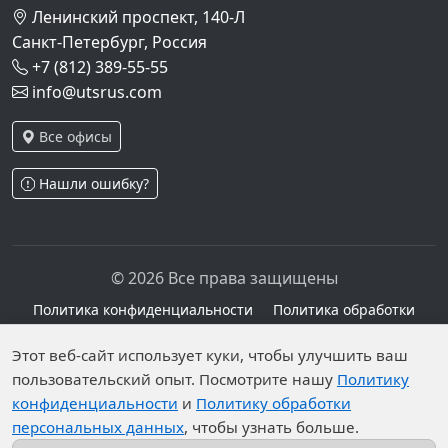
Ленинский проспект, 140-Л
Санкт-Петербург, Россия
+7 (812) 389-55-55
info@utsrus.com
Все офисы
Нашли ошибку?
© 2026 Все права защищены
Политика конфиденциальности
Политика обработки
персональных данных
Персональные данные опубликованы на сайте при
Этот веб-сайт использует куки, чтобы улучшить ваш
пользовательский опыт. Посмотрите нашу
Политику
наличии правовых оснований в соответствии с ч.1
конфиденциальности
и
Политику обработки
ст.6 и ст.10.1 152-ФЗ. Субъектами установлены
персональных данных
, чтобы узнать больше.
запреты на обработку неограниченных кругом лиц