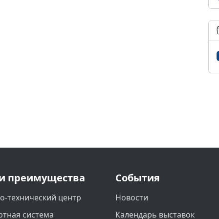
и преимущества
События
о-технический центр
Новости
ртная система
Календарь выставок