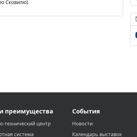
по Сковилю)
и преимущества
События
о-технический центр
Новости
ртная система
Календарь выставок