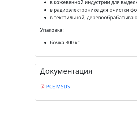
в кожевенной индустрии для выдел
в радиоэлектронике для очистки ф
в текстильной, деревообрабатыва
Упаковка:
бочка 300 кг
Документация
PCE MSDS