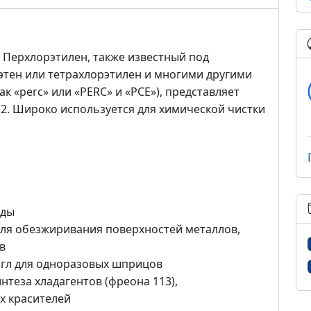
. Перхлорэтилен, также известный под
этен или тетрахлорэтилен и многими другими
к «perc» или «PERC» и «PCE»), представляет
l2. Широко используется для химической чистки
жды
ля обезжиривания поверхностей металлов,
в
игл для одноразовых шприцов
нтеза хладагентов (фреона 113),
х красителей