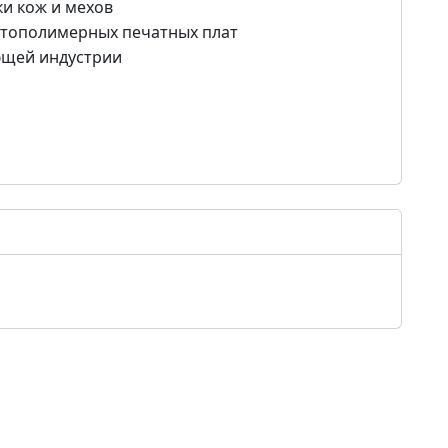
ки кож и мехов
отополимерных печатных плат
ющей индустрии