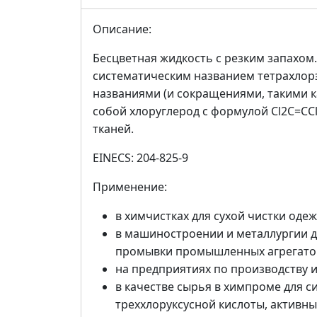
Описание:
Бесцветная жидкость с резким запахом
систематическим названием тетрахлор
названиями (и сокращениями, такими ка
собой хлоруглерод с формулой Cl2C=CC
тканей.
EINECS: 204-825-9
Применение:
в химчистках для сухой чистки оде
в машиностроении и металлургии д
промывки промышленных агрегато
на предприятиях по производству 
в качестве сырья в химпроме для си
треххлоруксусной кислоты, активны