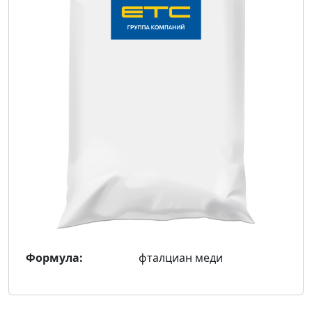
Формула:
фталциан меди