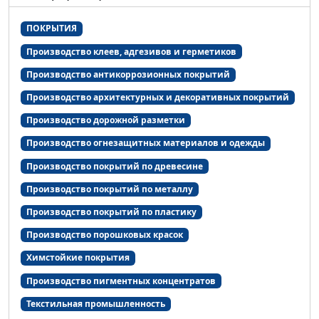
ПОКРЫТИЯ
Производство клеев, адгезивов и герметиков
Производство антикоррозионных покрытий
Производство архитектурных и декоративных покрытий
Производство дорожной разметки
Производство огнезащитных материалов и одежды
Производство покрытий по древесине
Производство покрытий по металлу
Производство покрытий по пластику
Производство порошковых красок
Химстойкие покрытия
Производство пигментных концентратов
Текстильная промышленность