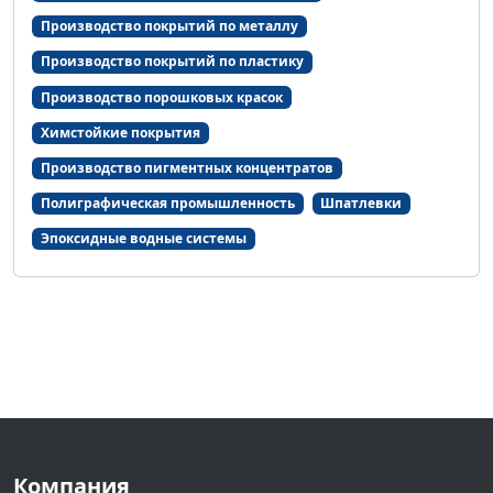
Производство покрытий по металлу
Производство покрытий по пластику
Производство порошковых красок
Химстойкие покрытия
Производство пигментных концентратов
Полиграфическая промышленность
Шпатлевки
Эпоксидные водные системы
Компания