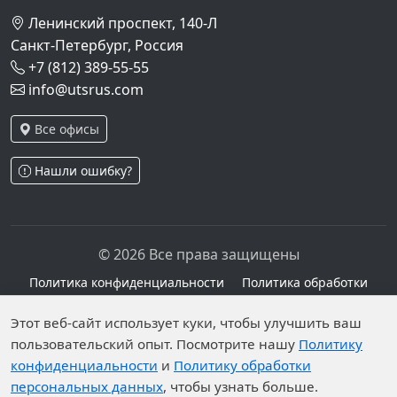
Ленинский проспект, 140-Л
Санкт-Петербург, Россия
+7 (812) 389-55-55
info@utsrus.com
Все офисы
Нашли ошибку?
© 2026 Все права защищены
Политика конфиденциальности
Политика обработки
персональных данных
Персональные данные опубликованы на сайте при
Этот веб-сайт использует куки, чтобы улучшить ваш
пользовательский опыт. Посмотрите нашу
Политику
наличии правовых оснований в соответствии с ч.1
конфиденциальности
и
Политику обработки
ст.6 и ст.10.1 152-ФЗ. Субъектами установлены
персональных данных
, чтобы узнать больше.
запреты на обработку неограниченных кругом лиц