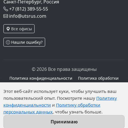
Санкт-Петербург, Россия
+7 (812) 389-55-55
info@utsrus.com
Все офисы
Нашли ошибку?
© 2026 Все права защищены
Политика конфиденциальности
Политика обработки
персональных данных
Персональные данные опубликованы на сайте при
Этот веб-сайт использует куки, чтобы улучшить ваш
наличии правовых оснований в соответствии с ч.1
пользовательский опыт. Посмотрите нашу
Политику
конфиденциальности
и
Политику обработки
ст.6 и ст.10.1 152-ФЗ. Субъектами установлены
персональных данных
, чтобы узнать больше.
запреты на обработку неограниченных кругом лиц
опубликованных персональных данных.
Принимаю