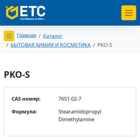
Главная
Каталог
Открыть меню категорий
БЫТОВАЯ ХИМИЯ И КОСМЕТИКА
PKO-S
PKO-S
CAS номер:
7651-02-7
Формула:
Stearamidopropyl
Dimethylamine