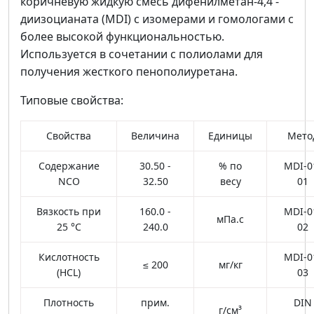
коричневую жидкую смесь дифенилметан-4,4'-
диизоцианата (MDI) с изомерами и гомологами с
более высокой функциональностью.
Используется в сочетании с полиолами для
получения жесткого пенополиуретана.
Типовые свойства:
Свойства
Величина
Единицы
Мето
Содержание
30.50 -
% по
MDI-0
NCO
32.50
весу
01
Вязкость при
160.0 -
MDI-0
мПа.с
25 °C
240.0
02
Кислотность
MDI-0
≤ 200
мг/кг
(HCL)
03
Плотность
прим.
DIN
г/см³