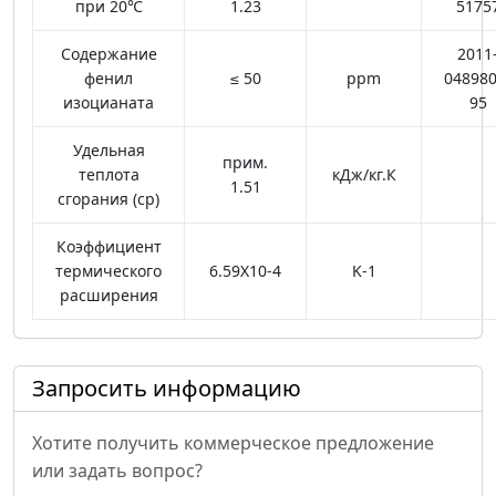
при 20℃
1.23
5175
Содержание
2011
фенил
≤ 50
ppm
048980
изоцианата
95
Удельная
прим.
теплота
кДж/кг.К
1.51
сгорания (cp)
Коэффициент
термического
6.59X10-4
K-1
расширения
Запросить информацию
Хотите получить коммерческое предложение
или задать вопрос?