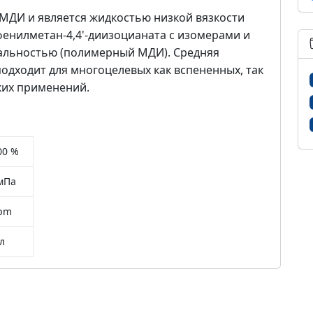
МДИ и является жидкостью низкой вязкости
фенилметан-4,4'-диизоцианата с изомерами и
альностью (полимерный МДИ). Средняя
подходит для многоцелевых как вспененных, так
гких применений.
.00 %
 мПа
ppm
мл