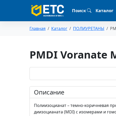
Поиск
Каталог
Главная
Каталог
ПОЛИУРЕТАНЫ
PM
PMDI Voranate 
Описание
Полиизоцианат – темно-коричневая про
диизоцианата (MDI) с изомерами и гом