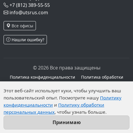
+7 (812) 389-55-55
info@utsrus.com
Все офисы
Нашли ошибку?
© 2026 Все права защищены
Политика конфиденциальности
Политика обработки
персональных данных
Персональные данные опубликованы на сайте при
Этот веб-сайт использует куки, чтобы улучшить ваш
наличии правовых оснований в соответствии с ч.1
пользовательский опыт. Посмотрите нашу
Политику
конфиденциальности
и
Политику обработки
ст.6 и ст.10.1 152-ФЗ. Субъектами установлены
персональных данных
, чтобы узнать больше.
запреты на обработку неограниченных кругом лиц
опубликованных персональных данных.
Принимаю