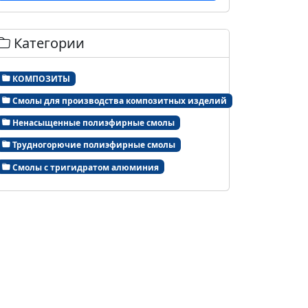
Категории
КОМПОЗИТЫ
Смолы для производства композитных изделий
Ненасыщенные полиэфирные смолы
Трудногорючие полиэфирные смолы
Смолы с тригидратом алюминия