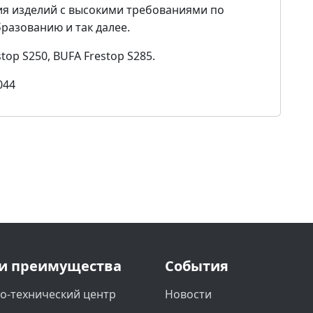
ия изделий с высокими требованиями по
разованию и так далее.
op S250, BUFA Frestop S285.
044
и преимущества
События
о-технический центр
Новости