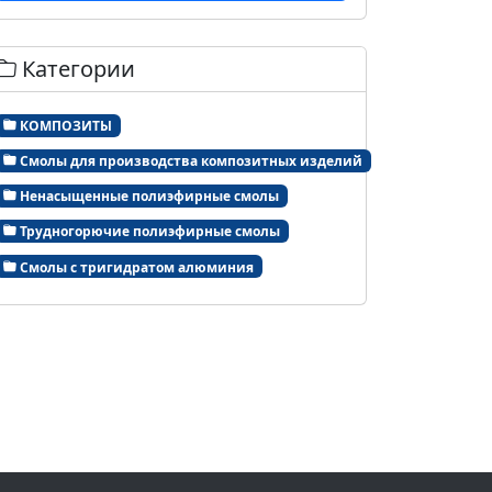
Категории
КОМПОЗИТЫ
Смолы для производства композитных изделий
Ненасыщенные полиэфирные смолы
Трудногорючие полиэфирные смолы
Смолы с тригидратом алюминия