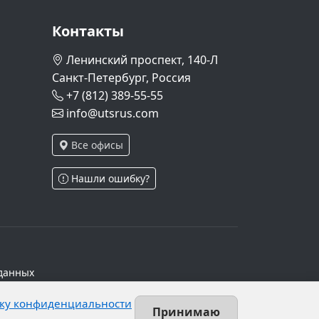
Контакты
Ленинский проспект, 140-Л
Санкт-Петербург, Россия
+7 (812) 389-55-55
info@utsrus.com
Все офисы
Нашли ошибку?
данных
ч.1 ст.6 и ст.10.1 152-ФЗ. Субъектами
ку конфиденциальности
х персональных данных.
Принимаю