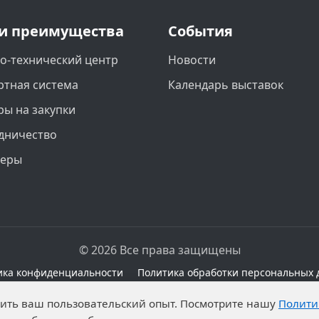
и преимущества
События
о-технический центр
Новости
ртная система
Календарь выставок
ры на закупки
дничество
неры
© 2026 Все права защищены
ика конфиденциальности
Политика обработки персональных 
сайте при наличии правовых оснований в соответствии с 
чшить ваш пользовательский опыт. Посмотрите нашу
Полити
а обработку неограниченных кругом лиц опубликованны