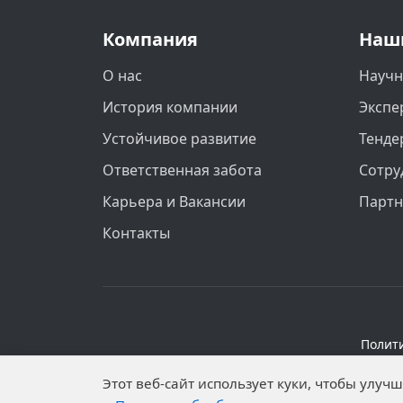
Компания
Наш
О нас
Научн
История компании
Экспе
Устойчивое развитие
Тенде
Ответственная забота
Сотру
Карьера и Вакансии
Парт
Контакты
Полит
Персональные данные опубликованы на 
Этот веб-сайт использует куки, чтобы улу
установлены запреты н