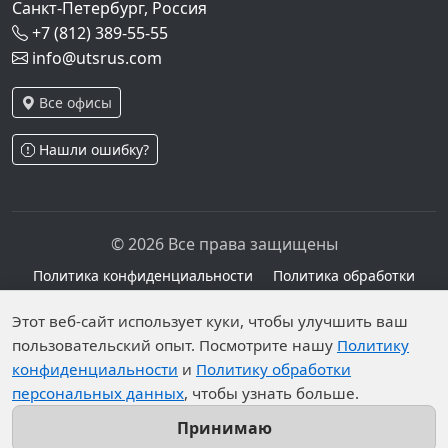
Санкт-Петербург, Россия
+7 (812) 389-55-55
info@utsrus.com
Все офисы
Нашли ошибку?
© 2026 Все права защищены
Политика конфиденциальности
Политика обработки
персональных данных
Персональные данные опубликованы на сайте при
Этот веб-сайт использует куки, чтобы улучшить ваш
наличии правовых оснований в соответствии с ч.1
пользовательский опыт. Посмотрите нашу
Политику
конфиденциальности
и
Политику обработки
ст.6 и ст.10.1 152-ФЗ. Субъектами установлены
персональных данных
, чтобы узнать больше.
запреты на обработку неограниченных кругом лиц
опубликованных персональных данных.
Принимаю