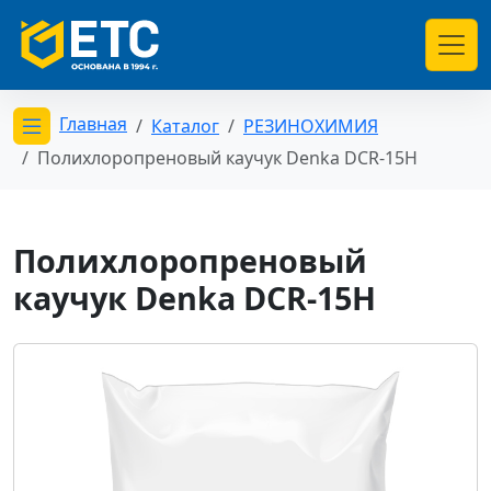
Главная
Каталог
РЕЗИНОХИМИЯ
Открыть меню категорий
Полихлоропреновый каучук Denka DCR-15H
Полихлоропреновый
каучук Denka DCR-15H