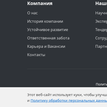
Компания
Наш
О нас
Научн
История компании
Экспе
Устойчивое развитие
Тенде
Ответственная забота
Сотру
Карьера и Вакансии
Парт
Контакты
Полит
Персональные данные опубликованы на 
Этот веб-сайт использует куки, чтобы улу
установлены запреты н
и
Политику обработки персональных данн