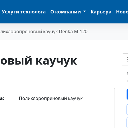
Услуги технолога
О компании
Карьера
Нов
лихлоропреновый каучук Denka М-120
овый каучук
а:
Полихлоропреновый каучук