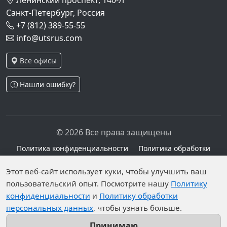
Ленинский проспект, 140-Л
Санкт-Петербург, Россия
+7 (812) 389-55-55
info@utsrus.com
Все офисы
Нашли ошибку?
© 2026 Все права защищены
Политика конфиденциальности
Политика обработки
персональных данных
Персональные данные опубликованы на сайте при
Этот веб-сайт использует куки, чтобы улучшить ваш
пользовательский опыт. Посмотрите нашу
Политику
наличии правовых оснований в соответствии с ч.1
конфиденциальности
и
Политику обработки
ст.6 и ст.10.1 152-ФЗ. Субъектами установлены
персональных данных
, чтобы узнать больше.
запреты на обработку неограниченных кругом лиц
опубликованных персональных данных.
Принимаю