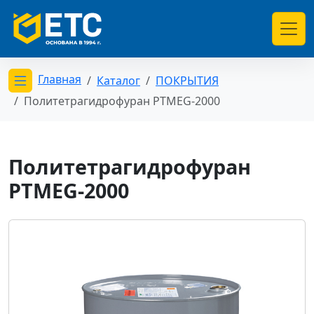
Главная
Каталог
ПОКРЫТИЯ
Открыть меню категорий
Политетрагидрофуран PTMEG-2000
Политетрагидрофуран
PTMEG-2000