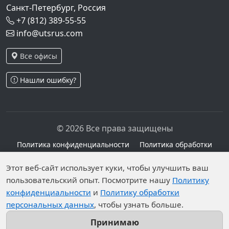
Санкт-Петербург, Россия
+7 (812) 389-55-55
info@utsrus.com
Все офисы
Нашли ошибку?
© 2026 Все права защищены
Политика конфиденциальности
Политика обработки
персональных данных
Персональные данные опубликованы на сайте при
Этот веб-сайт использует куки, чтобы улучшить ваш
наличии правовых оснований в соответствии с ч.1
пользовательский опыт. Посмотрите нашу
Политику
конфиденциальности
и
Политику обработки
ст.6 и ст.10.1 152-ФЗ. Субъектами установлены
персональных данных
, чтобы узнать больше.
запреты на обработку неограниченных кругом лиц
опубликованных персональных данных.
Принимаю