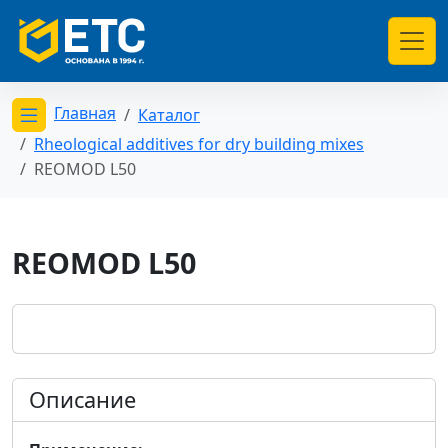
Главная
Каталог
Открыть меню категорий
Rheological additives for dry building mixes
REOMOD L50
REOMOD L50
Описание