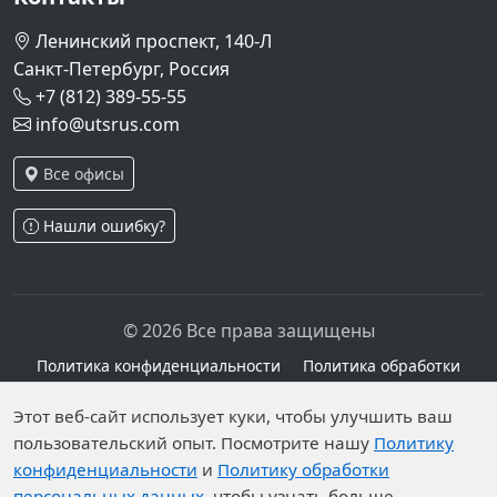
Ленинский проспект, 140-Л
Санкт-Петербург, Россия
+7 (812) 389-55-55
info@utsrus.com
Все офисы
Нашли ошибку?
© 2026 Все права защищены
Политика конфиденциальности
Политика обработки
персональных данных
Персональные данные опубликованы на сайте при
Этот веб-сайт использует куки, чтобы улучшить ваш
наличии правовых оснований в соответствии с ч.1
пользовательский опыт. Посмотрите нашу
Политику
конфиденциальности
и
Политику обработки
ст.6 и ст.10.1 152-ФЗ. Субъектами установлены
персональных данных
, чтобы узнать больше.