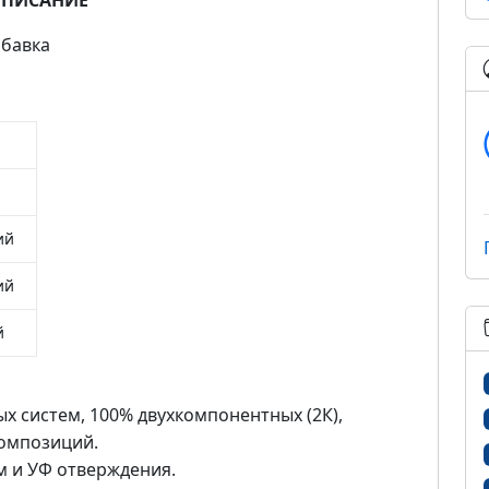
ПИСАНИЕ
бавка
ий
ий
й
х систем, 100% двухкомпонентных (2К),
омпозиций.
м и УФ отверждения.