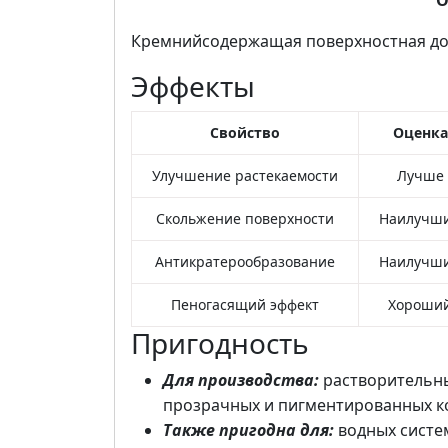
О
Кремнийсодержащая поверхностная до
Эффекты
Свойство
Оценка
Улучшение растекаемости
Лучше
Скольжение поверхности
Наилучш
Антикратерообразование
Наилучш
Пеногасящий эффект
Хороши
Пригодность
Для производства:
растворительны
прозрачных и пигментированных к
Также пригодна для:
водных систе