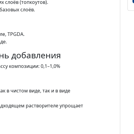
х слоёв (топкоутов).
базовых слоёв.
ле, TPGDA.
де.
нь добавления
ассу композиции: 0,1–1,0%
к в чистом виде, так и в виде
одходящем растворителе упрощает