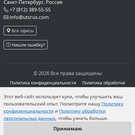
Санкт-Петербург, Россия
+7 (812) 389-55-55
info@utsrus.com
Все офисы
Нашли ошибку?
© 2026 Все права защищены
Политика конфиденциальности
Политика обработки
персональных данных
Персональные данные опубликованы на сайте при
Этот веб-сайт использует куки, чтобы улучшить ваш
наличии правовых оснований в соответствии с ч.1
пользовательский опыт. Посмотрите нашу
Политику
конфиденциальности
и
Политику обработки
ст.6 и ст.10.1 152-ФЗ. Субъектами установлены
персональных данных
, чтобы узнать больше.
запреты на обработку неограниченных кругом лиц
опубликованных персональных данных.
Принимаю