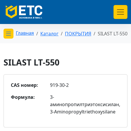
Главная
Каталог
ПОКРЫТИЯ
SILAST LT-550
Открыть меню категорий
SILAST LT-550
CAS номер:
919-30-2
Формула:
3-
аминопропилтриэтоксисилан,
3-Aminopropyltriethoxysilane