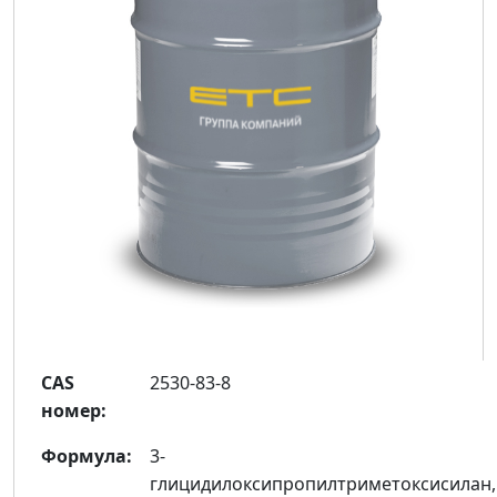
CAS
2530-83-8
номер:
Формула:
3-
глицидилоксипропилтриметоксисилан,