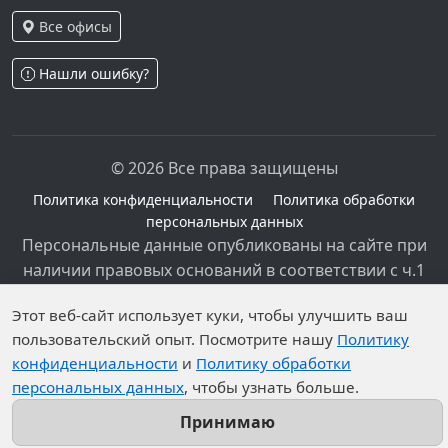
Все офисы
Нашли ошибку?
© 2026 Все права защищены
Политика конфиденциальности
Политика обработки
персональных данных
Персональные данные опубликованы на сайте при
наличии правовых оснований в соответствии с ч.1
ст.6 и ст.10.1 152-ФЗ. Субъектами установлены
Этот веб-сайт использует куки, чтобы улучшить ваш
запреты на обработку неограниченных кругом лиц
пользовательский опыт. Посмотрите нашу
Политику
опубликованных персональных данных.
конфиденциальности
и
Политику обработки
персональных данных
, чтобы узнать больше.
Принимаю