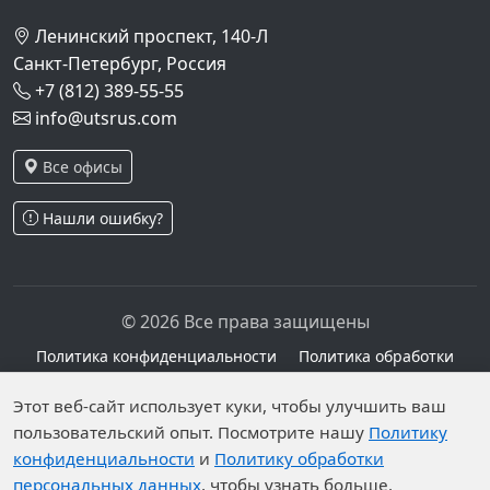
Ленинский проспект, 140-Л
Санкт-Петербург, Россия
+7 (812) 389-55-55
info@utsrus.com
Все офисы
Нашли ошибку?
© 2026 Все права защищены
Политика конфиденциальности
Политика обработки
персональных данных
Персональные данные опубликованы на сайте при
Этот веб-сайт использует куки, чтобы улучшить ваш
наличии правовых оснований в соответствии с ч.1
пользовательский опыт. Посмотрите нашу
Политику
конфиденциальности
и
Политику обработки
ст.6 и ст.10.1 152-ФЗ. Субъектами установлены
персональных данных
, чтобы узнать больше.
запреты на обработку неограниченных кругом лиц