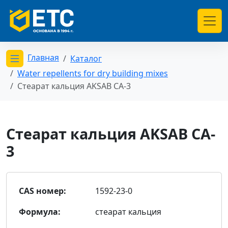
Главная
Каталог
Открыть меню категорий
Water repellents for dry building mixes
Стеарат кальция AKSAB CA-3
Стеарат кальция AKSAB CA-
3
CAS номер:
1592-23-0
Формула:
стеарат кальция