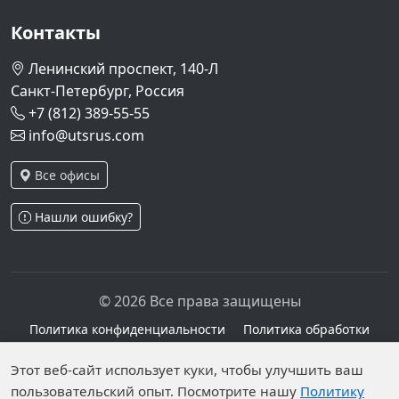
Контакты
Ленинский проспект, 140-Л
Санкт-Петербург, Россия
+7 (812) 389-55-55
info@utsrus.com
Все офисы
Нашли ошибку?
© 2026 Все права защищены
Политика конфиденциальности
Политика обработки
персональных данных
Персональные данные опубликованы на сайте при
Этот веб-сайт использует куки, чтобы улучшить ваш
пользовательский опыт. Посмотрите нашу
Политику
наличии правовых оснований в соответствии с ч.1