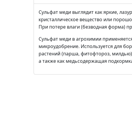
Сульфат меди выглядит как яркие, лазу
кристаллическое вещество или порошок
При потере влаги (безводная форма) 
Сульфат меди в агрохимии применяется
микроудобрение. Используется для бо
растений (парша, фитофтороз, милдью)
а также как медьсодержащая подкормка