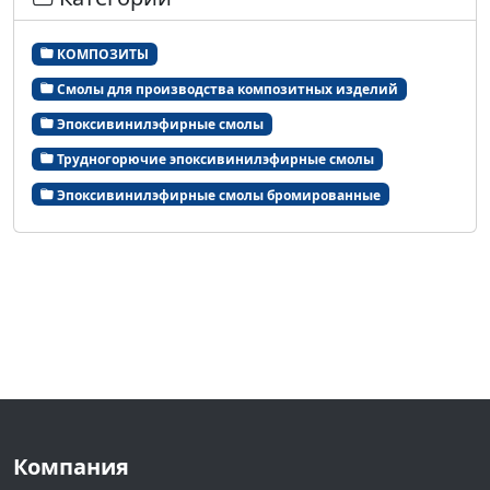
КОМПОЗИТЫ
Смолы для производства композитных изделий
Эпоксивинилэфирные смолы
Трудногорючие эпоксивинилэфирные смолы
Эпоксивинилэфирные смолы бромированные
Компания