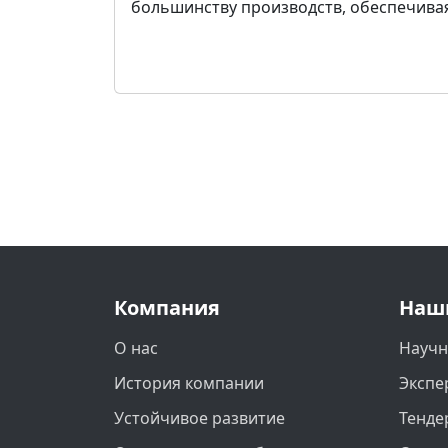
большинству производств, обеспечивая
Компания
Наш
О нас
Научн
История компании
Экспе
Устойчивое развитие
Тенде