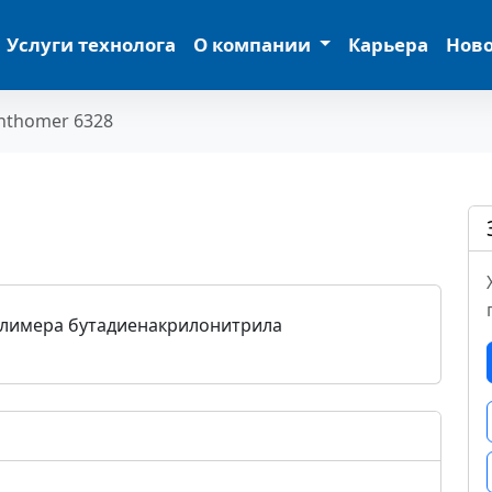
Услуги технолога
О компании
Карьера
Нов
nthomer 6328
олимера бутадиенакрилонитрила