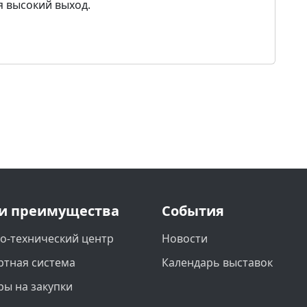
 высокий выход.
и преимущества
События
о-технический центр
Новости
ртная система
Календарь выставок
ры на закупки