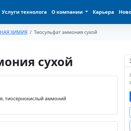
Услуги технолога
О компании
Карьера
Нов
ЬНАЯ ХИМИЯ
Тиосульфат аммония сухой
мония сухой
я, тиосернокислый аммоний