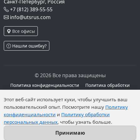
Санкт-Петербург, Россия
+7 (812) 389-55-55
info@utsrus.com
Все офисы
Нашли ошибку?
© 2026 Все права защищены
Политика конфиденциальности
Политика обработки
персональных данных
Персональные данные опубликованы на сайте при
Этот веб-сайт использует куки, чтобы улучшить ваш
наличии правовых оснований в соответствии с ч.1
пользовательский опыт. Посмотрите нашу
Политику
конфиденциальности
и
Политику обработки
ст.6 и ст.10.1 152-ФЗ. Субъектами установлены
персональных данных
, чтобы узнать больше.
запреты на обработку неограниченных кругом лиц
опубликованных персональных данных.
Принимаю