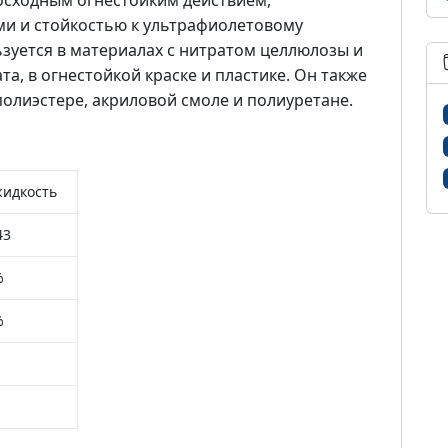
осходным огнестойким действием,
и и стойкостью к ультрафиолетовому
зуется в материалах с нитратом целлюлозы и
а, в огнестойкой краске и пластике. Он также
полиэстере, акриловой смоле и полиуретане.
жидкость
43
%
%