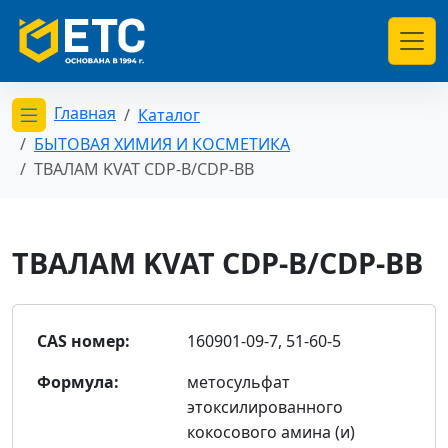
Главная
Каталог
Открыть меню категорий
БЫТОВАЯ ХИМИЯ И КОСМЕТИКА
ТВАЛАМ KVAT CDP-B/СDP-BB
ТВАЛАМ KVAT CDP-B/СDP-BB
CAS номер:
160901-09-7, 51-60-5
Формула:
метосульфат
этоксилированного
кокосового амина (и)