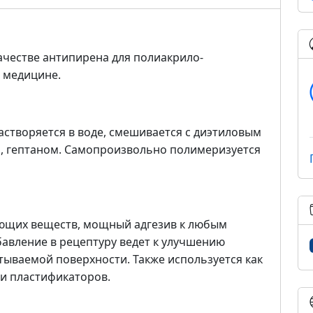
ачестве антипирена для полиакрило-
в медицине.
астворяется в воде, смешивается с диэтиловым
м, гептаном. Самопроизвольно полимеризуется
щих веществ, мощный адгезив к любым
авление в рецептуру ведет к улучшению
тываемой поверхности. Также используется как
и пластификаторов.