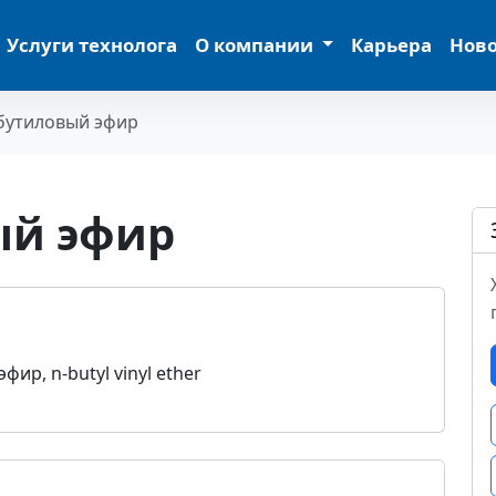
Услуги технолога
О компании
Карьера
Нов
бутиловый эфир
ый эфир
ир, n-butyl vinyl ether