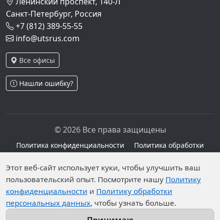
Ленинский проспект, 140-Л
Санкт-Петербург, Россия
+7 (812) 389-55-55
info@utsrus.com
Все офисы
Нашли ошибку?
© 2026 Все права защищены
Политика конфиденциальности
Политика обработки
персональных данных
Персональные данные опубликованы на сайте при
Этот веб-сайт использует куки, чтобы улучшить ваш
пользовательский опыт. Посмотрите нашу
Политику
наличии правовых оснований в соответствии с ч.1
конфиденциальности
и
Политику обработки
ст.6 и ст.10.1 152-ФЗ. Субъектами установлены
персональных данных
, чтобы узнать больше.
запреты на обработку неограниченных кругом лиц
опубликованных персональных данных.