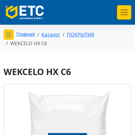
Главная
Каталог
ПОКРЫТИЯ
Открыть меню категорий
WEKCELO НХ С6
WEKCELO НХ С6