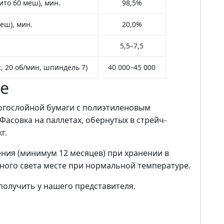
ито 60 меш), мин.
98,5%
меш), мин.
20,0%
5,5–7,5
·с, 20 об/мин, шпиндель 7)
40 000–45 000
ие
ногослойной бумаги с полиэтиленовым
Фасовка на паллетах, обернутых в стрейч-
г.
ния (минимум 12 месяцев) при хранении в
ного света месте при нормальной температуре.
лучить у нашего представителя.