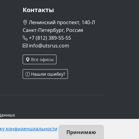
Контакты
Ленинский проспект, 140-Л
Санкт-Петербург, Россия
+7 (812) 389-55-55
info@utsrus.com
Все офисы
Нашли ошибку?
данных
ч.1 ст.6 и ст.10.1 152-ФЗ. Субъектами
ку конфиденциальности
х персональных данных.
Принимаю