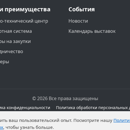
и преимущества
События
о-технический центр
Новости
ртная система
Календарь выставок
ры на закупки
дничество
неры
© 2026 Все права защищены
ика конфиденциальности
Политика обработки персональных 
сайте при наличии правовых оснований в соответствии с 
чшить ваш пользовательский опыт. Посмотрите нашу
Полити
а обработку неограниченных кругом лиц опубликованны
ых
, чтобы узнать больше.