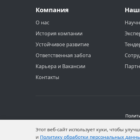
Компания
Наш
О нас
Научн
История компании
Экспе
Устойчивое развитие
Тенде
Ответственная забота
Сотру
Карьера и Вакансии
Парт
Контакты
Полит
Персональные данные опубликованы на 
Этот веб-сайт использует куки, чтобы улу
установлены запреты н
и
Политику обработки персональных данн